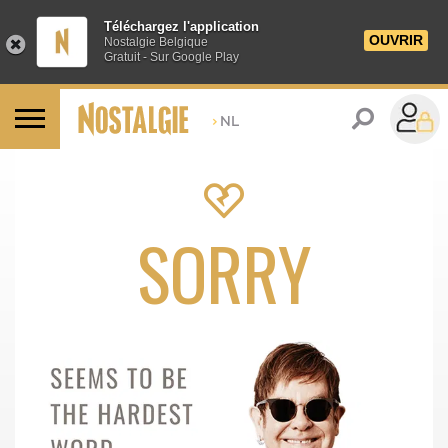
Téléchargez l'application
OUVRIR
Nostalgie Belgique
Gratuit - Sur Google Play
>
NL
SORRY