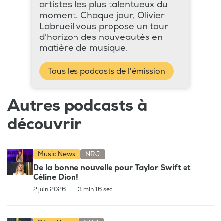
artistes les plus talentueux du
moment. Chaque jour, Olivier
Labrueil vous propose un tour
d'horizon des nouveautés en
matière de musique.
Tous les podcasts de l'émission
Autres podcasts à
découvrir
Music News
NRJ
De la bonne nouvelle pour Taylor Swift et
Céline Dion!
2 juin 2026
|
3 min 16 sec