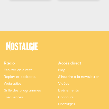
Radio
Accès direct
Ecouter en direct
Mag
Replay et podcasts
S'inscrire à la newsletter
Webradios
Vidéos
Grille des programmes
Evènements
Fréquences
Concours
Nostalgie+