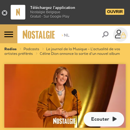
Téléchargez l'application
OUVRIR
Nostalgie Belgique
Gratuit - Sur Google Play
>
NL
Radios
Podcasts
Le journal de la Musique - L'actualité de vos
artistes préférés
Céline Dion annonce la sortie d'un nouvel album
Ecouter