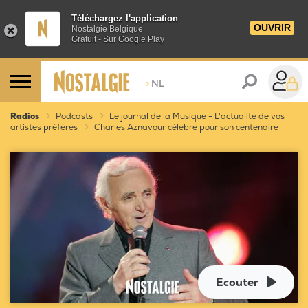
Téléchargez l'application
OUVRIR
Nostalgie Belgique
Gratuit - Sur Google Play
>
NL
Radios
Podcasts
Le journal de la Musique - L'actualité de vos
artistes préférés
Charles Aznavour célébré pour son centenaire
Ecouter