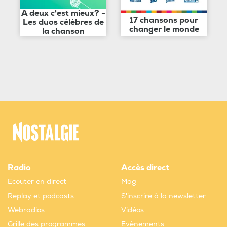
A deux c'est mieux? -
17 chansons pour
Les duos célèbres de
changer le monde
la chanson
Radio
Accès direct
Ecouter en direct
Mag
Replay et podcasts
S'inscrire à la newsletter
Webradios
Vidéos
Grille des programmes
Evènements