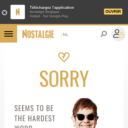
Téléchargez l'application
OUVRIR
Nostalgie Belgique
Gratuit - Sur Google Play
>
NL
SORRY