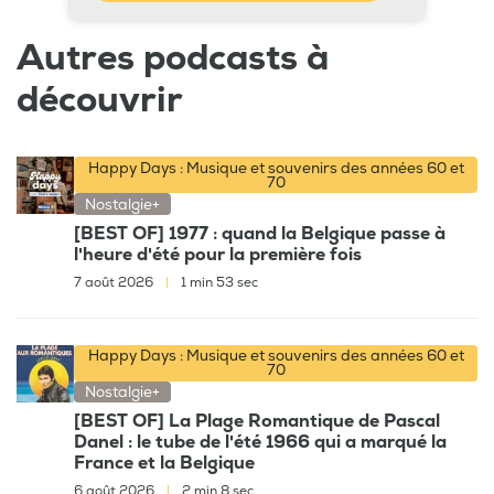
Autres podcasts à
découvrir
Happy Days : Musique et souvenirs des années 60 et
70
Nostalgie+
[BEST OF] 1977 : quand la Belgique passe à
l'heure d'été pour la première fois
7 août 2026
|
1 min 53 sec
Happy Days : Musique et souvenirs des années 60 et
70
Nostalgie+
[BEST OF] La Plage Romantique de Pascal
Danel : le tube de l'été 1966 qui a marqué la
France et la Belgique
6 août 2026
|
2 min 8 sec