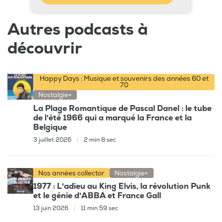
Autres podcasts à
découvrir
Happy Days : Musique et souvenirs des années 60 et
70
Nostalgie+
La Plage Romantique de Pascal Danel : le tube
de l'été 1966 qui a marqué la France et la
Belgique
3 juillet 2026
|
2 min 8 sec
Nos années collector
Nostalgie+
1977 : L'adieu au King Elvis, la révolution Punk
et le génie d'ABBA et France Gall
13 juin 2026
|
11 min 59 sec