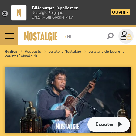
Téléchargez l'application
OUVRIR
Nostalgie Belgique
Gratuit - Sur Google Play
>
NL
Radios
Podcasts
La Story Nostalgie
La Story de Laurent
Voulzy (Episode 4)
Ecouter