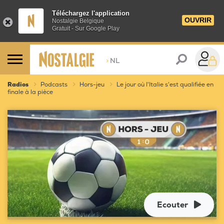
Téléchargez l'application
OUVRIR
Nostalgie Belgique
Gratuit - Sur Google Play
>
NL
Radios
Podcasts
Hors-jeu
Le jour où l'Italie s'est qualifiée en
finale à la pièce
Ecouter