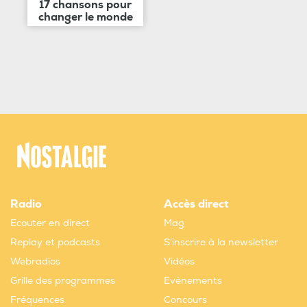
17 chansons pour
changer le monde
Radio
Accès direct
Ecouter en direct
Mag
Replay et podcasts
S'inscrire à la newsletter
Webradios
Vidéos
Grille des programmes
Evènements
Fréquences
Concours