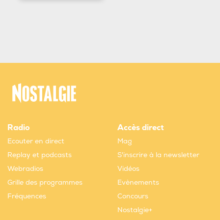
Radio
Accès direct
Ecouter en direct
Mag
Replay et podcasts
S'inscrire à la newsletter
Webradios
Vidéos
Grille des programmes
Evènements
Fréquences
Concours
Nostalgie+