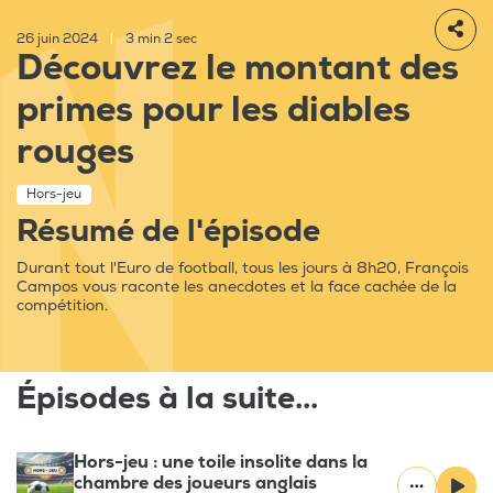
26 juin 2024
|
3 min 2 sec
Découvrez le montant des
primes pour les diables
rouges
Hors-jeu
Résumé de l'épisode
Durant tout l'Euro de football, tous les jours à 8h20, François
Campos vous raconte les anecdotes et la face cachée de la
compétition.
Épisodes à la suite...
Hors-jeu : une toile insolite dans la
chambre des joueurs anglais