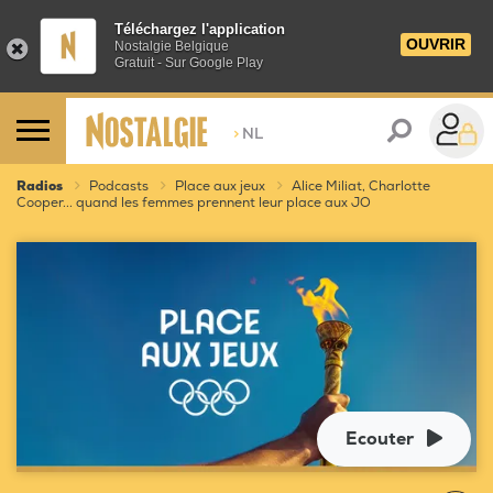
Téléchargez l'application
OUVRIR
Nostalgie Belgique
Gratuit - Sur Google Play
>
NL
Radios
Podcasts
Place aux jeux
Alice Miliat, Charlotte
Cooper... quand les femmes prennent leur place aux JO
Ecouter