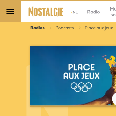
Mu
Radio
>
NL
so
Radios
Podcasts
Place aux jeux