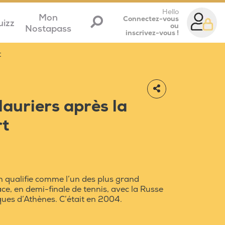
Hello
Mon
Connectez-vous
uizz
ou
Nostapass
inscrivez-vous !
t
lauriers après la
rt
n qualifie comme l’un des plus grand
ce, en demi-finale de tennis, avec la Russe
ues d’Athènes. C’était en 2004.