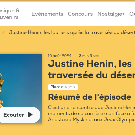
sique &
Evénements
Concours
Nostalgie+
Q
uvenirs
Justine Henin, les lauriers après la traversée du déser
10 août 2024
|
3 min 5 sec
Justine Henin, les 
traversée du dése
Place aux jeux
Résumé de l'épisode
C’est une rencontre que Justine Heni
moments de sa carrière : son face à fa
Ecouter
Anastasia Myskina, aux Jeux Olympiq