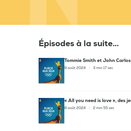
Épisodes à la suite...
Tommie Smith et John Carlos,
9 août 2024
|
3 min 17 sec
« All you need is love », des 
8 août 2024
|
2 min 55 sec