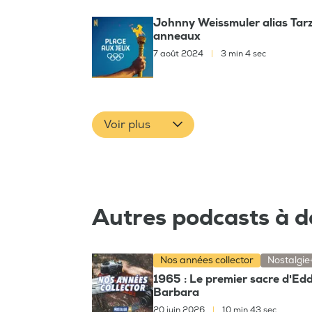
Johnny Weissmuler alias Tarza
anneaux
7 août 2024
|
3 min 4 sec
Voir plus
Autres podcasts à d
Nos années collector
Nostalgie
1965 : Le premier sacre d'Eddy
Barbara
20 juin 2026
|
10 min 43 sec