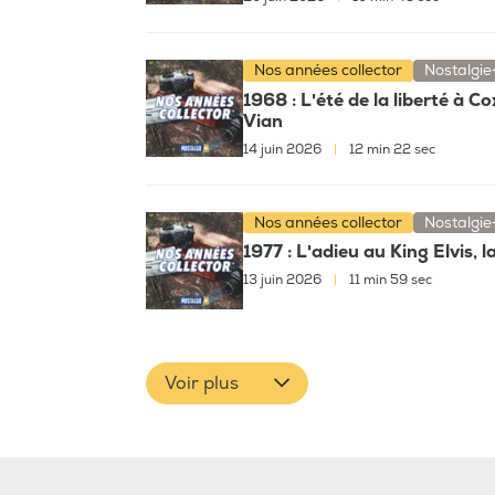
Nos années collector
Nostalgie
1968 : L'été de la liberté à C
Vian
14 juin 2026
|
12 min 22 sec
Nos années collector
Nostalgie
1977 : L'adieu au King Elvis, 
13 juin 2026
|
11 min 59 sec
Voir plus