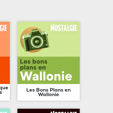
ique
Les Bons Plans en
s
Wallonie