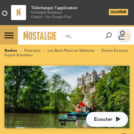
Téléchargez l'application
OUVRIR
Nostalgie Belgique
Gratuit - Sur Google Play
>
NL
Radios
Podcasts
Les Bons Plans en Wallonie
Dinant Evasion:
Kayak & bateau
Ecouter