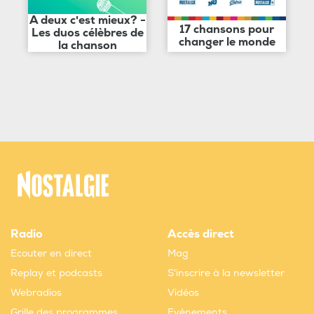
A deux c'est mieux? -
17 chansons pour
Les duos célèbres de
changer le monde
la chanson
Radio
Accès direct
Ecouter en direct
Mag
Replay et podcasts
S'inscrire à la newsletter
Webradios
Vidéos
Grille des programmes
Evènements