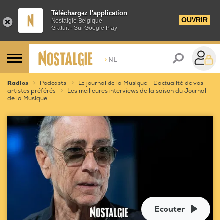
Téléchargez l'application
OUVRIR
Nostalgie Belgique
Gratuit - Sur Google Play
>
NL
Radios
Podcasts
Le journal de la Musique - L'actualité de vos
artistes préférés
Les meilleures interviews de la saison du Journal
de la Musique
Ecouter