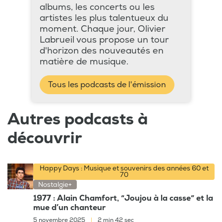
albums, les concerts ou les
artistes les plus talentueux du
moment. Chaque jour, Olivier
Labrueil vous propose un tour
d'horizon des nouveautés en
matière de musique.
Tous les podcasts de l'émission
Autres podcasts à
découvrir
Happy Days : Musique et souvenirs des années 60 et
70
Nostalgie+
1977 : Alain Chamfort, “Joujou à la casse” et la
mue d’un chanteur
5 novembre 2025
|
2 min 42 sec