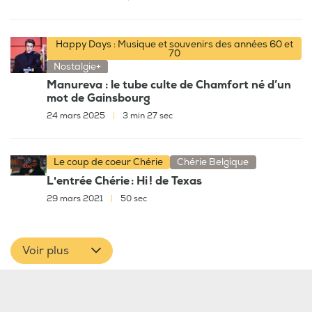
Happy Days : Musique et souvenirs des années 60 et
70
Nostalgie+
Manureva : le tube culte de Chamfort né d’un
mot de Gainsbourg
24 mars 2025
|
3 min 27 sec
Le coup de coeur Chérie
Chérie Belgique
L'entrée Chérie : Hi ! de Texas
29 mars 2021
|
50 sec
Voir plus