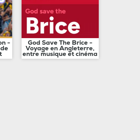
on -
God Save The Brice -
 de
Voyage en Angleterre,
t
entre musique et cinéma