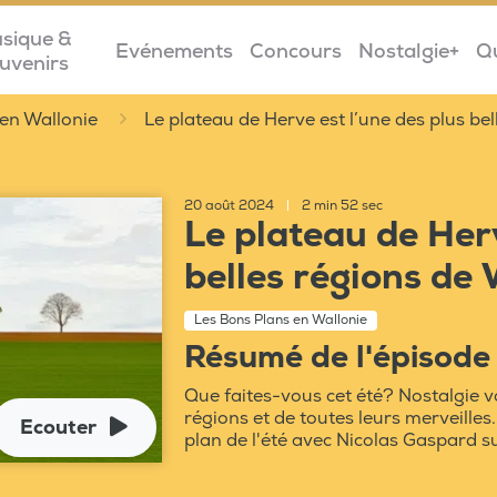
sique &
Evénements
Concours
Nostalgie+
Q
uvenirs
en Wallonie
Le plateau de Herve est l’une des plus bel
20 août 2024
|
2 min 52 sec
Le plateau de Herv
belles régions de 
Les Bons Plans en Wallonie
Résumé de l'épisode
Que faites-vous cet été? Nostalgie
régions et de toutes leurs merveille
Ecouter
plan de l'été avec Nicolas Gaspard s