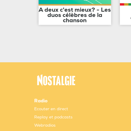
A deux c'est mieux? - Les
duos célèbres de la
chanson
Radio
Ecouter en direct
Replay et podcasts
Webradios