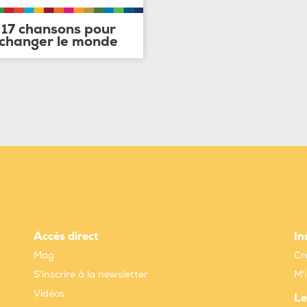
17 chansons pour
changer le monde
Accès direct
In
Mag
Cr
S'inscrire à la newsletter
M'
Vidéos
Le