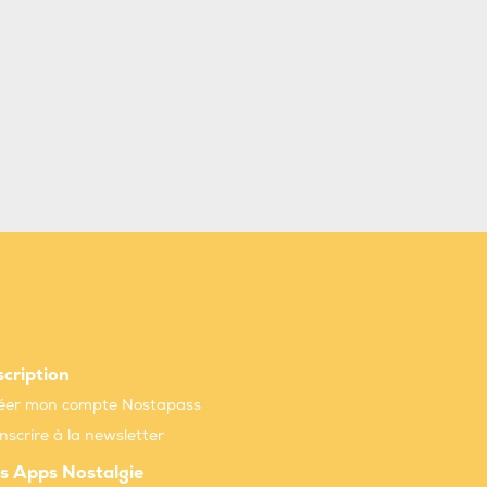
scription
éer mon compte Nostapass
inscrire à la newsletter
s Apps Nostalgie