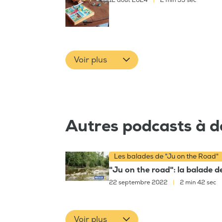
12 août 2024
|
2 min 53 sec
Voir plus
Autres podcasts à d
Les balades de "Ju on the Road"
"Ju on the road": la balade d
22 septembre 2022
|
2 min 42 sec
Voir plus