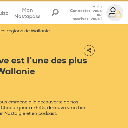
Hello
Mon
Connectez-vous
uizz
ou
Nostapass
inscrivez-vous !
les régions de Wallonie
e est l’une des plus
Wallonie
 vous emmène à la découverte de nos
s. Chaque jour à 7h45, découvrez un bon
ur Nostalgie et en podcast.