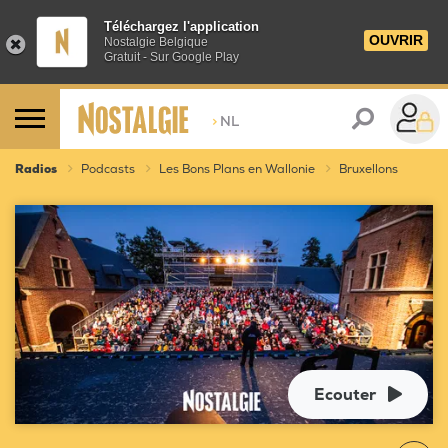
Téléchargez l'application
OUVRIR
Nostalgie Belgique
Gratuit - Sur Google Play
>
NL
Radios
Podcasts
Les Bons Plans en Wallonie
Bruxellons
Ecouter