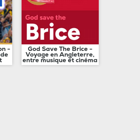
on -
God Save The Brice -
 de
Voyage en Angleterre,
t
entre musique et cinéma