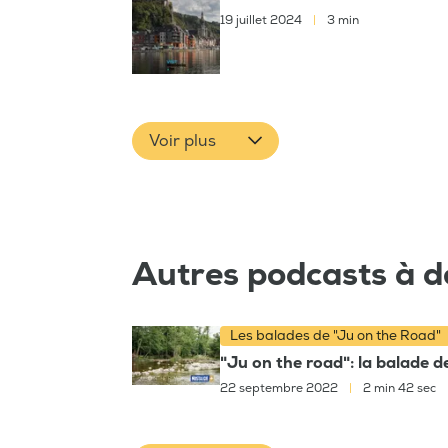
19 juillet 2024
|
3 min
Voir plus
Autres podcasts à d
Les balades de "Ju on the Road"
"Ju on the road": la balade d
22 septembre 2022
|
2 min 42 sec