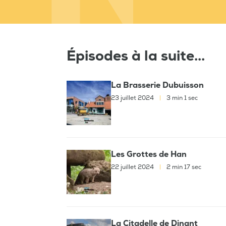
Épisodes à la suite...
La Brasserie Dubuisson
23 juillet 2024
|
3 min 1 sec
Les Grottes de Han
22 juillet 2024
|
2 min 17 sec
La Citadelle de Dinant