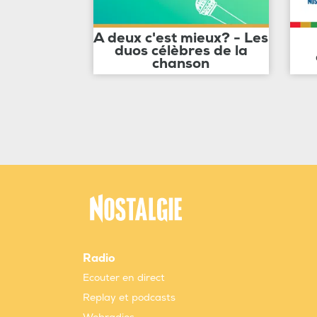
A deux c'est mieux? - Les
duos célèbres de la
chanson
Radio
Ecouter en direct
Replay et podcasts