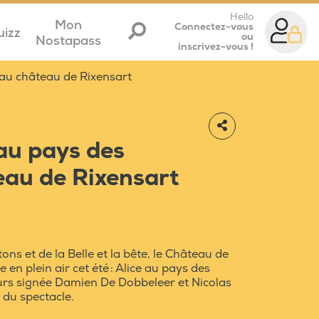
Hello
Mon
Connectez-vous
uizz
ou
Nostapass
inscrivez-vous !
 au château de Rixensart
 au pays des
eau de Rixensart
ns et de la Belle et la bête, le Château de
en plein air cet été : Alice au pays des
ours signée Damien De Dobbeleer et Nicolas
 du spectacle.