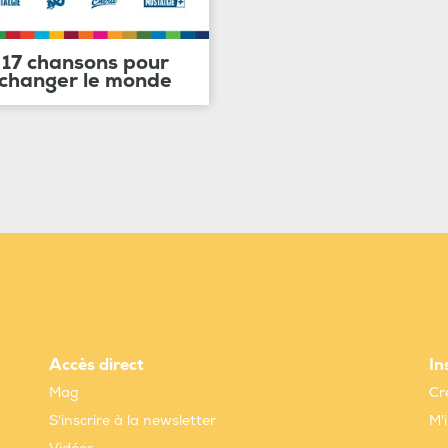
17 chansons pour
changer le monde
Accès direct
In
Mag
Cr
S'inscrire à la newsletter
M'