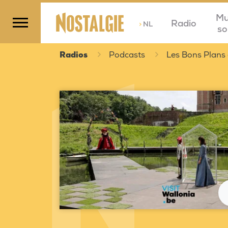
Mu
Radio
>
NL
so
Radios
Podcasts
Les Bons Plans 