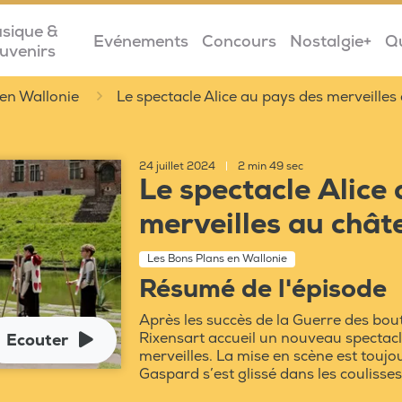
sique &
Evénements
Concours
Nostalgie+
Q
uvenirs
en Wallonie
Le spectacle Alice au pays des merveilles
24 juillet 2024
|
2 min 49 sec
Le spectacle Alice
merveilles au chât
Les Bons Plans en Wallonie
Résumé de l'épisode
Après les succès de la Guerre des bouto
Rixensart accueil un nouveau spectacle 
Ecouter
merveilles. La mise en scène est touj
Gaspard s’est glissé dans les coulisses