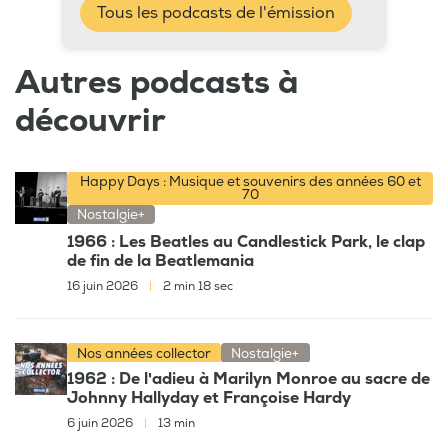
Tous les podcasts de l'émission
Autres podcasts à
découvrir
Happy Days : Musique et souvenirs des années 60 et
70
Nostalgie+
1966 : Les Beatles au Candlestick Park, le clap
de fin de la Beatlemania
16 juin 2026
|
2 min 18 sec
Nos années collector
Nostalgie+
1962 : De l'adieu à Marilyn Monroe au sacre de
Johnny Hallyday et Françoise Hardy
6 juin 2026
|
13 min