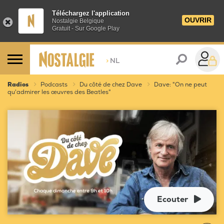
Téléchargez l'application
OUVRIR
Nostalgie Belgique
Gratuit - Sur Google Play
>
NL
Radios
Podcasts
Du côté de chez Dave
Dave: "On ne peut
qu'admirer les œuvres des Beatles"
Ecouter