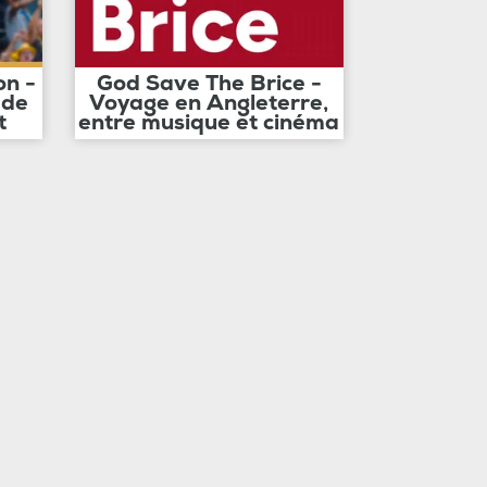
on -
God Save The Brice -
 de
Voyage en Angleterre,
t
entre musique et cinéma