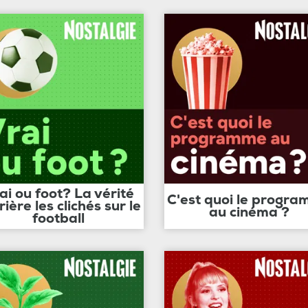
ai ou foot? La vérité
C'est quoi le progr
rière les clichés sur le
au cinéma ?
football