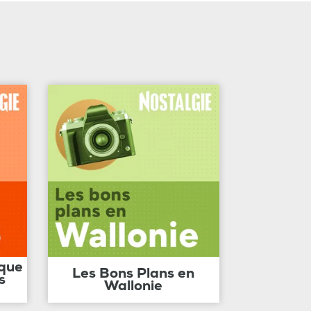
ique
Les Bons Plans en
s
Wallonie