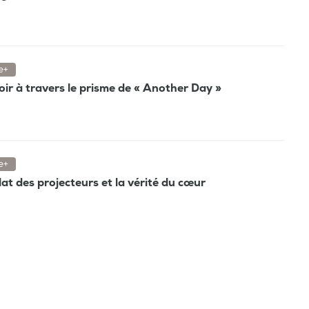
e+
poir à travers le prisme de « Another Day »
e+
clat des projecteurs et la vérité du cœur