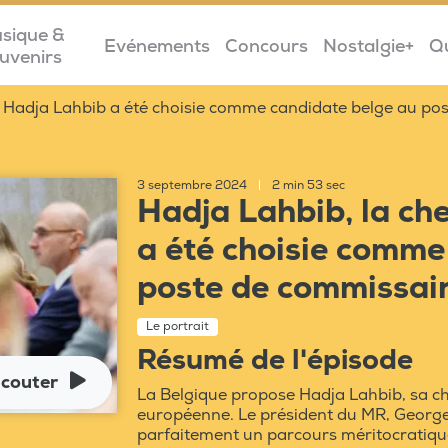
sique &
Evénements
Concours
Nostalgie+
Q
uvenirs
Hadja Lahbib a été choisie comme candidate belge au po
3 septembre 2024
|
2 min 53 sec
Hadja Lahbib, la che
a été choisie comme
poste de commissai
Le portrait
Résumé de l'épisode
couter
La Belgique propose Hadja Lahbib, sa c
européenne. Le président du MR, Georges
parfaitement un parcours méritocratiqu