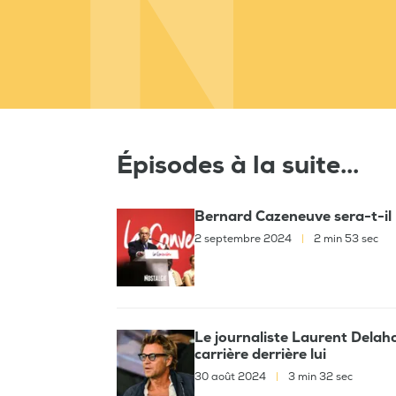
Épisodes à la suite...
Bernard Cazeneuve sera-t-il 
2 septembre 2024
|
2 min 53 sec
Le journaliste Laurent Delaho
carrière derrière lui
30 août 2024
|
3 min 32 sec