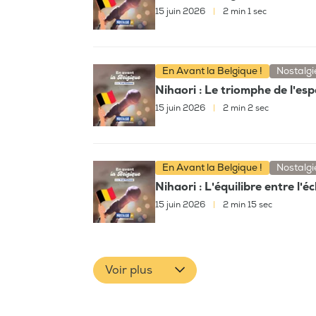
15 juin 2026
|
2 min 1 sec
En Avant la Belgique !
Nostalgi
Nihaori : Le triomphe de l'es
15 juin 2026
|
2 min 2 sec
En Avant la Belgique !
Nostalgi
Nihaori : L'équilibre entre l'é
15 juin 2026
|
2 min 15 sec
Voir plus