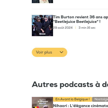
Tim Burton revient 36 ans apr
"Beetlejuice Beetlejuice" !
29 août 2024
|
3 min 16 sec
Voir plus
Autres podcasts à d
En Avant la Belgique !
Nostalgi
Nihaori : L'élégance cinémat