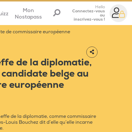
Hello
Mon
Connectez-vous
uizz
ou
Nostapass
inscrivez-vous !
ste de commissaire européenne
ffe de la diplomatie,
 candidate belge au
re européenne
heffe de la diplomatie, comme commissaire
-Louis Bouchez dit d’elle qu’elle incarne
e.