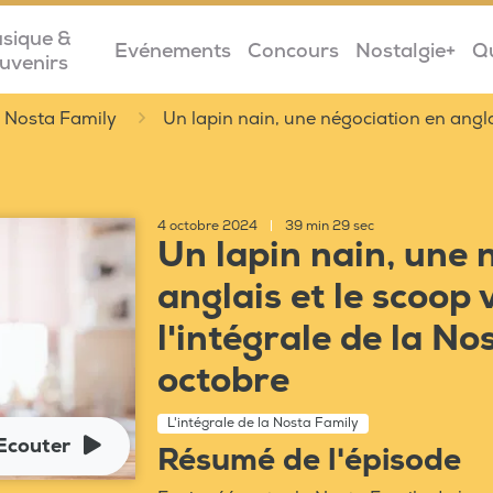
sique &
Evénements
Concours
Nostalgie+
Q
uvenirs
la Nosta Family
Un lapin nain, une négociation en anglai
4 octobre 2024
|
39 min 29 sec
Un lapin nain, une 
anglais et le scoop v
l'intégrale de la No
octobre
L'intégrale de la Nosta Family
Ecouter
Résumé de l'épisode