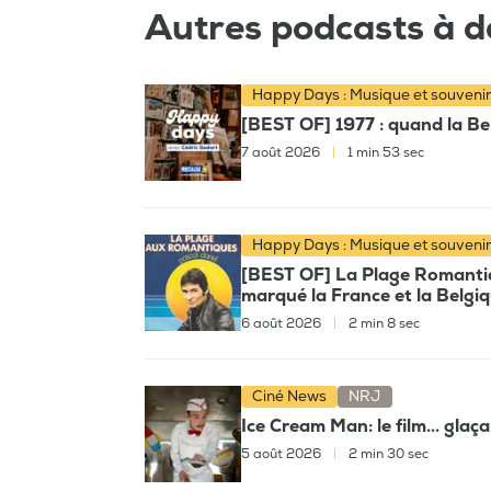
Autres podcasts à d
Happy Days : Musique et souveni
[BEST OF] 1977 : quand la Bel
7 août 2026
|
1 min 53 sec
Happy Days : Musique et souveni
[BEST OF] La Plage Romantiqu
marqué la France et la Belgi
6 août 2026
|
2 min 8 sec
Ciné News
NRJ
Ice Cream Man: le film... glaç
5 août 2026
|
2 min 30 sec