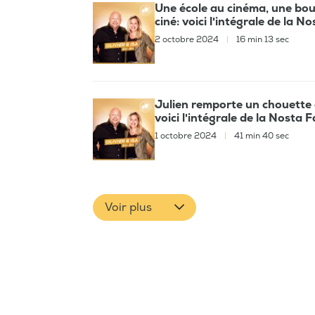
Une école au cinéma, une bou
ciné: voici l'intégrale de la 
2 octobre 2024
|
16 min 13 sec
Julien remporte un chouette
voici l'intégrale de la Nosta 
1 octobre 2024
|
41 min 40 sec
Voir plus