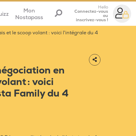
Hello
Mon
Connectez-vous
uizz
ou
Nostapass
inscrivez-vous !
s et le scoop volant : voici l'intégrale du 4
négociation en
olant : voici
sta Family du 4