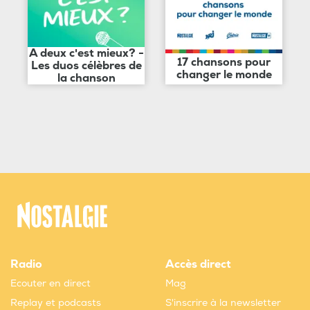
A deux c'est mieux? -
17 chansons pour
Les duos célèbres de
changer le monde
la chanson
Radio
Accès direct
Ecouter en direct
Mag
Replay et podcasts
S'inscrire à la newsletter