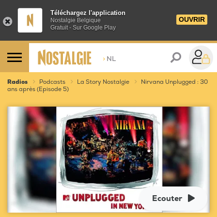
Téléchargez l'application
OUVRIR
Nostalgie Belgique
Gratuit - Sur Google Play
>
NL
Radios
Podcasts
La Story Nostalgie
Nirvana Unplugged : 30
ans après (Episode 5)
Ecouter