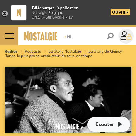
Téléchargez l'application
OUVRIR
Nostalgie Belgique
Gratuit - Sur Google Play
>
NL
Radios
Podcasts
La Story Nostalgie
La Story de Quincy
Jones, le plus grand producteur de tous les temps
Ecouter