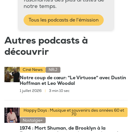
notre temps.
Tous les podcasts de l'émission
Autres podcasts à
découvrir
Ciné News
NRJ
Notre coup de cœur: "Le Virtuose" avec Dustin
Hoffman et Leo Woodal
1 juillet 2026
|
3 min 10 sec
Happy Days : Musique et souvenirs des années 60 et
70
Nostalgie+
1974 : Mort Shuman, de Brooklyn à la