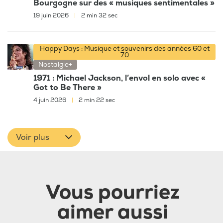
Bourgogne sur des « musiques sentimentales »
19 juin 2026
|
2 min 32 sec
Happy Days : Musique et souvenirs des années 60 et
70
Nostalgie+
1971 : Michael Jackson, l’envol en solo avec «
Got to Be There »
4 juin 2026
|
2 min 22 sec
Voir plus
Vous pourriez
aimer aussi