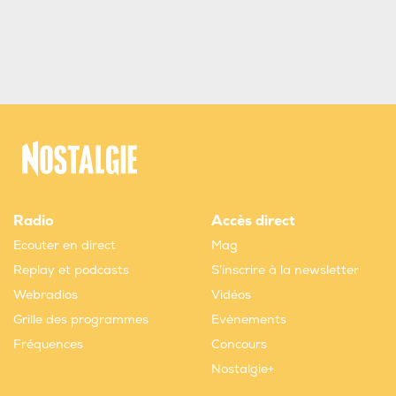
Radio
Accès direct
Ecouter en direct
Mag
Replay et podcasts
S'inscrire à la newsletter
Webradios
Vidéos
Grille des programmes
Evènements
Fréquences
Concours
Nostalgie+