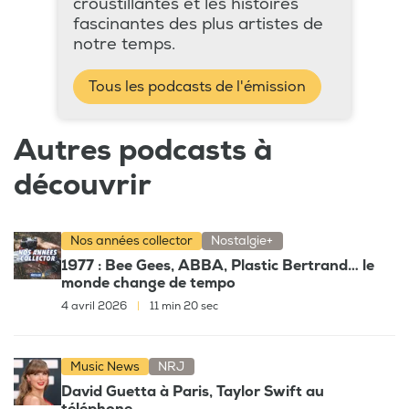
croustillantes et les histoires
fascinantes des plus artistes de
notre temps.
Tous les podcasts de l'émission
Autres podcasts à
découvrir
Nos années collector
Nostalgie+
1977 : Bee Gees, ABBA, Plastic Bertrand… le
monde change de tempo
4 avril 2026
|
11 min 20 sec
Music News
NRJ
David Guetta à Paris, Taylor Swift au
téléphone