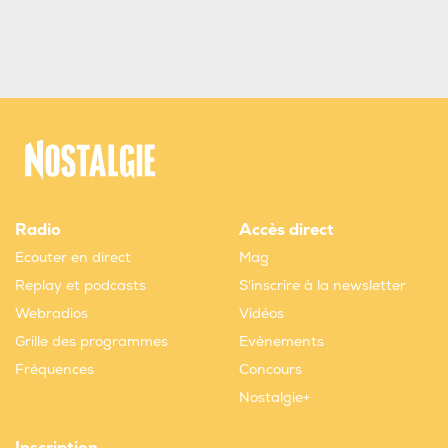
Radio
Accès direct
Ecouter en direct
Mag
Replay et podcasts
S'inscrire à la newsletter
Webradios
Vidéos
Grille des programmes
Evènements
Fréquences
Concours
Nostalgie+