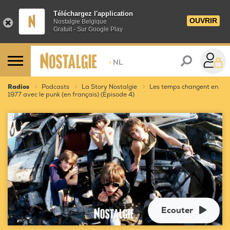
Téléchargez l'application
OUVRIR
Nostalgie Belgique
Gratuit - Sur Google Play
>
NL
Radios
Podcasts
La Story Nostalgie
Les temps changent en
1977 avec le punk (en français) (Episode 4)
Ecouter