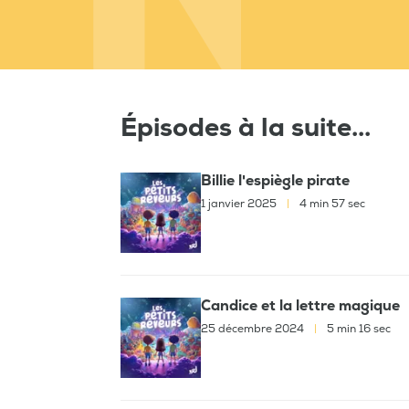
Épisodes à la suite...
Billie l'espiègle pirate
1 janvier 2025
|
4 min 57 sec
Candice et la lettre magique
25 décembre 2024
|
5 min 16 sec