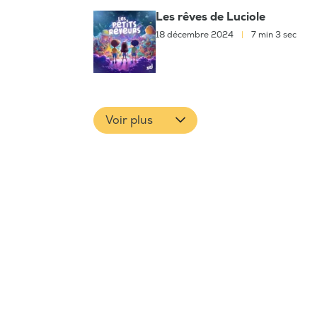
Les rêves de Luciole
18 décembre 2024
|
7 min 3 sec
Voir plus