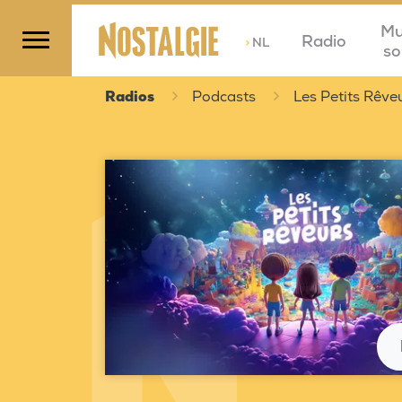
Mu
Radio
>
NL
so
Radios
Podcasts
Les Petits Rêve