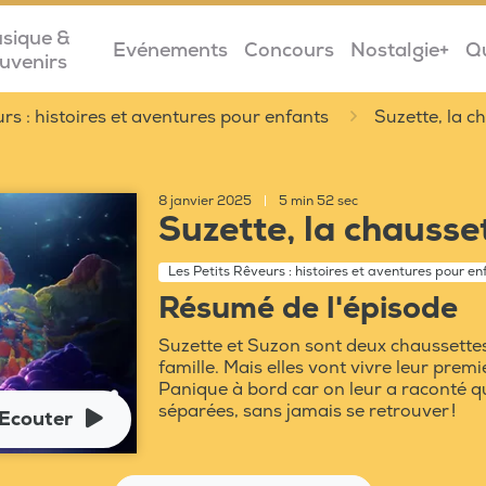
sique &
Evénements
Concours
Nostalgie+
Q
uvenirs
urs : histoires et aventures pour enfants
Suzette, la c
8 janvier 2025
|
5 min 52 sec
Suzette, la chausse
Les Petits Rêveurs : histoires et aventures pour en
Résumé de l'épisode
Suzette et Suzon sont deux chaussettes
famille. Mais elles vont vivre leur premi
Panique à bord car on leur a raconté q
séparées, sans jamais se retrouver !
Ecouter