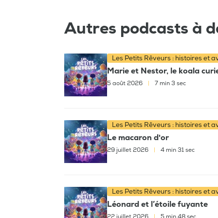
Autres podcasts à d
Les Petits Rêveurs : histoires et 
Marie et Nestor, le koala cur
5 août 2026
|
7 min 3 sec
Les Petits Rêveurs : histoires et 
Le macaron d'or
29 juillet 2026
|
4 min 31 sec
Les Petits Rêveurs : histoires et 
Léonard et l’étoile fuyante
22 juillet 2026
|
5 min 48 sec