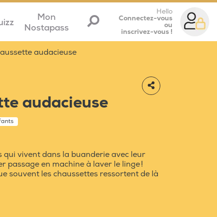
Hello
Mon
Connectez-vous
uizz
ou
Nostapass
inscrivez-vous !
haussette audacieuse
tte audacieuse
fants
 qui vivent dans la buanderie avec leur
er passage en machine à laver le linge !
ue souvent les chaussettes ressortent de là