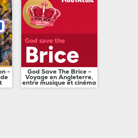
on -
God Save The Brice -
 de
Voyage en Angleterre,
t
entre musique et cinéma