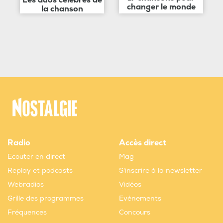
Les duos célèbres de
changer le monde
la chanson
Radio
Accès direct
Ecouter en direct
Mag
Replay et podcasts
S'inscrire à la newsletter
Webradios
Vidéos
Grille des programmes
Evènements
Fréquences
Concours