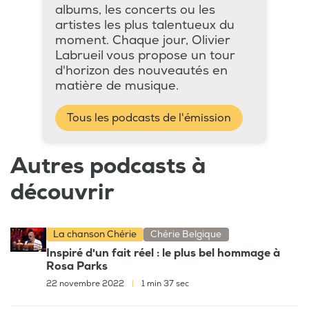
albums, les concerts ou les
artistes les plus talentueux du
moment. Chaque jour, Olivier
Labrueil vous propose un tour
d'horizon des nouveautés en
matière de musique.
Tous les podcasts de l'émission
Autres podcasts à
découvrir
La chanson Chérie
Chérie Belgique
Inspiré d'un fait réel : le plus bel hommage à
Rosa Parks
22 novembre 2022
|
1 min 37 sec