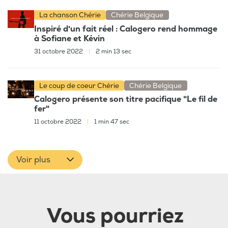
La chanson Chérie
Chérie Belgique
Inspiré d'un fait réel : Calogero rend hommage
à Sofiane et Kévin
31 octobre 2022
|
2 min 13 sec
Le coup de coeur Chérie
Chérie Belgique
Calogero présente son titre pacifique "Le fil de
fer"
11 octobre 2022
|
1 min 47 sec
Voir plus
Vous pourriez