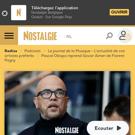
Téléchargez l'application
OUVRIR
Nostalgie Belgique
Gratuit - Sur Google Play
>
NL
Radios
Podcasts
Le journal de la Musique - L'actualité de vos
artistes préférés
Pascal Obispo reprend Savoir Aimer de Florent
Pagny
Ecouter