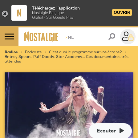
Téléchargez l'application
OUVRIR
Nostalgie Belgique
Gratuit - Sur Google Play
>
NL
Radios
Podcasts
C'est quoi le programme sur vos écrans?
Britney Spears, Puff Daddy, Star Academy... Ces documentaires très
attendus
Ecouter