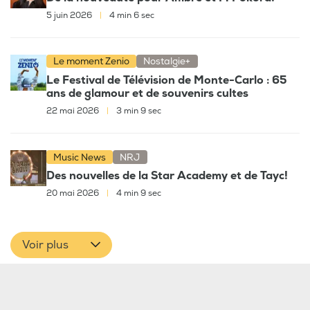
5 juin 2026
|
4 min 6 sec
Le moment Zenio
Nostalgie+
Le Festival de Télévision de Monte-Carlo : 65
ans de glamour et de souvenirs cultes
22 mai 2026
|
3 min 9 sec
Music News
NRJ
Des nouvelles de la Star Academy et de Tayc!
20 mai 2026
|
4 min 9 sec
Voir plus