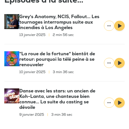
Épisodes à la suite...
Grey's Anatomy, NCIS, Fallout... Les
tournages interrompus suite aux
incendies à Los Angeles
13 janvier 2025
|
2 min 56 sec
"La roue de la fortune" bientôt de
retour: pourquoi la télé peine à se
renouveler
10 janvier 2025
|
3 min 36 sec
Danse avec les stars: un ancien de
Koh-Lanta, une chanteuse bien
connue... La suite du casting se
dévoile
9 janvier 2025
|
3 min 36 sec