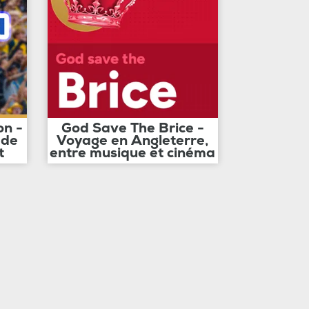
on -
God Save The Brice -
 de
Voyage en Angleterre,
t
entre musique et cinéma