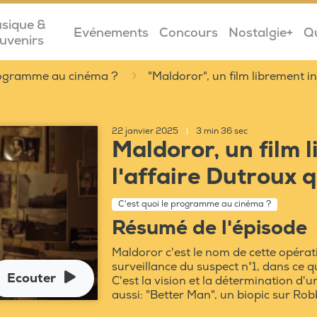
sique &
Evénements
Concours
Nostalgie+
Q
uvenirs
programme au cinéma ?
"Maldoror", un film librement in
22 janvier 2025
|
3 min 36 sec
Maldoror, un film 
l'affaire Dutroux q
C'est quoi le programme au cinéma ?
Résumé de l'épisode
Maldoror c'est le nom de cette opérat
surveillance du suspect n°1, dans ce qu
Ecouter
C'est la vision et la détermination d'
aussi: "Better Man", un biopic sur Rob