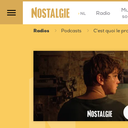
Mu
Radio
>
NL
so
Radios
Podcasts
C'est quoi le 