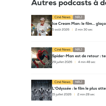
Autres podcasts à d
Ciné News
NRJ
Ice Cream Man: le film... glaç
5 août 2026
|
2 min 30 sec
Ciné News
NRJ
Spider-Man est de retour : t
29 juillet 2026
|
4 min 48 sec
Ciné News
NRJ
L'Odyssée : le film le plus at
15 juillet 2026
|
2 min 28 sec