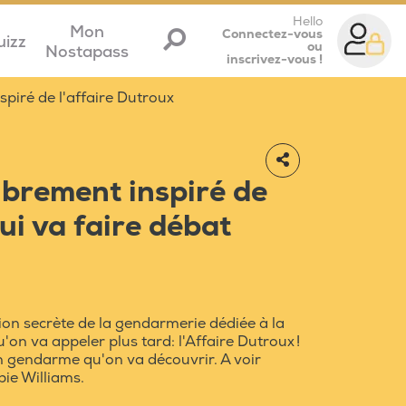
Hello
Mon
Connectez-vous
uizz
ou
Nostapass
inscrivez-vous !
spiré de l'affaire Dutroux
librement inspiré de
ui va faire débat
ion secrète de la gendarmerie dédiée à la
'on va appeler plus tard: l'Affaire Dutroux !
un gendarme qu'on va découvrir. A voir
bie Williams.