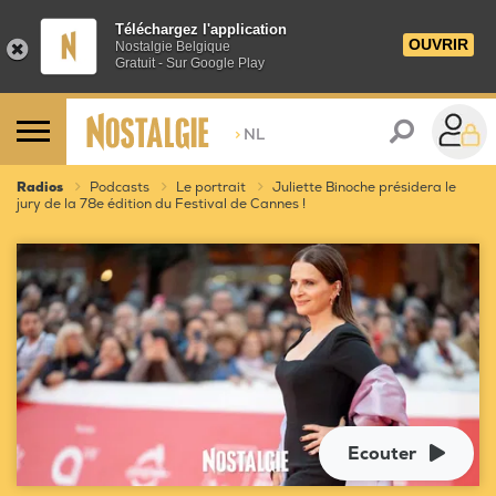
Téléchargez l'application
OUVRIR
Nostalgie Belgique
Gratuit - Sur Google Play
>
NL
Radios
Podcasts
Le portrait
Juliette Binoche présidera le
jury de la 78e édition du Festival de Cannes !
Ecouter