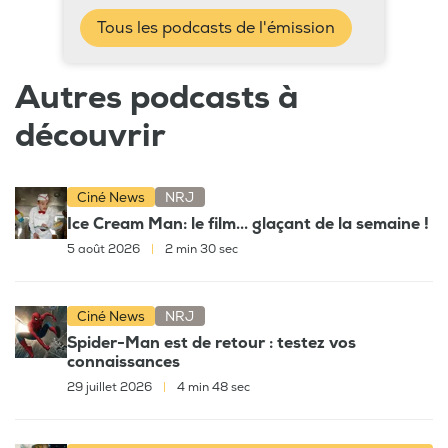
Tous les podcasts de l'émission
Autres podcasts à
découvrir
Ciné News
NRJ
Ice Cream Man: le film... glaçant de la semaine !
5 août 2026
|
2 min 30 sec
Ciné News
NRJ
Spider-Man est de retour : testez vos
connaissances
29 juillet 2026
|
4 min 48 sec