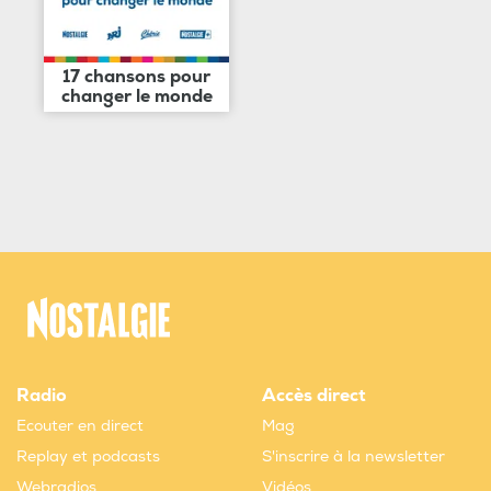
17 chansons pour
changer le monde
Radio
Accès direct
Ecouter en direct
Mag
Replay et podcasts
S'inscrire à la newsletter
Webradios
Vidéos