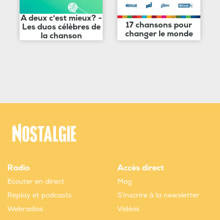
A deux c'est mieux? -
17 chansons pour
Les duos célèbres de
changer le monde
la chanson
Radio
Accès direct
Ecouter en direct
Mag
Replay et podcasts
S'inscrire à la newsletter
Webradios
Vidéos