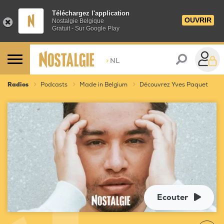
Téléchargez l'application
OUVRIR
Nostalgie Belgique
Gratuit - Sur Google Play
>
NL
Radios
Podcasts
Made in Belgium
Découvrez Yves Paquet
Ecouter