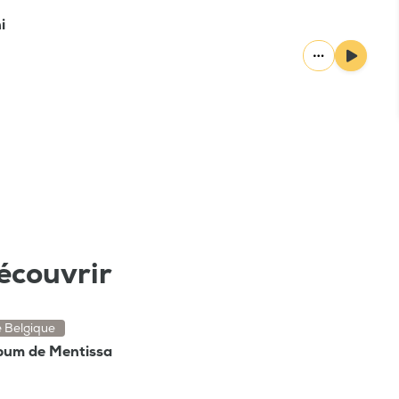
i
écouvrir
e Belgique
lbum de Mentissa