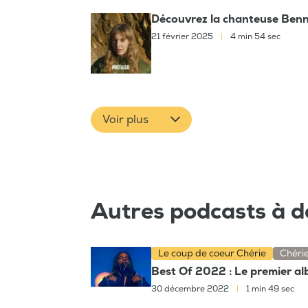
Découvrez la chanteuse Benn
21 février 2025
|
4 min 54 sec
Voir plus
Autres podcasts à d
Le coup de coeur Chérie
Chéri
Best Of 2022 : Le premier a
30 décembre 2022
|
1 min 49 sec