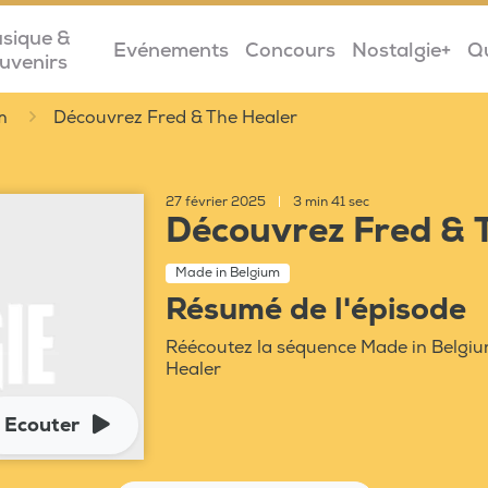
sique &
Evénements
Concours
Nostalgie+
Q
uvenirs
m
Découvrez Fred & The Healer
27 février 2025
|
3 min 41 sec
Découvrez Fred & 
Made in Belgium
Résumé de l'épisode
Réécoutez la séquence Made in Belgiu
Healer
Ecouter