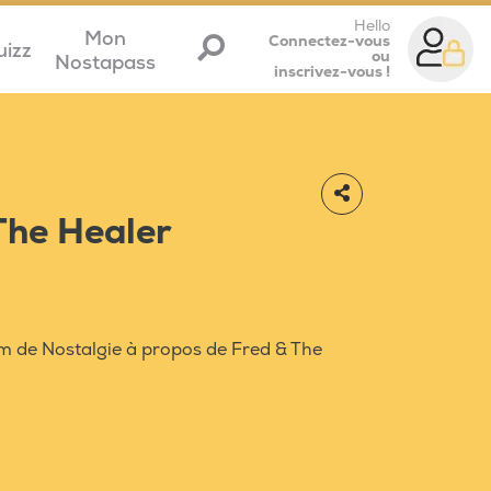
Hello
Mon
Connectez-vous
uizz
ou
Nostapass
inscrivez-vous !
The Healer
m de Nostalgie à propos de Fred & The