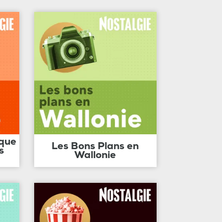
ique
Les Bons Plans en
s
Wallonie