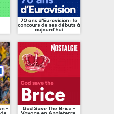
70 ans d'Eurovision : le
concours de ses débuts à
aujourd'hui
on -
God Save The Brice -
 de
Voyage en Angleterre,