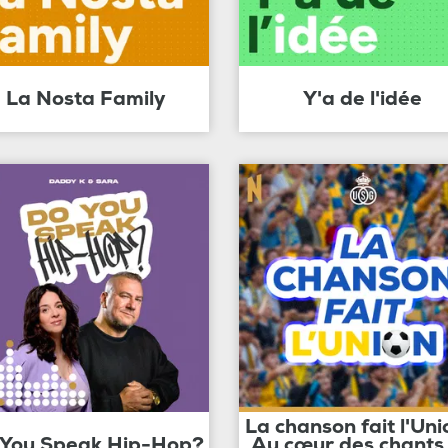
La Nosta Family
Y'a de l'idée
La chanson fait l'Uni
 You Speak Hip-Hop?
Au cœur des chants