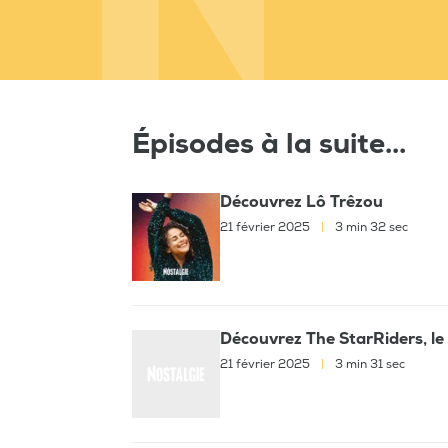
Épisodes à la suite...
Découvrez Lô Trêzou
21 février 2025
|
3 min 32 sec
Découvrez The StarRiders, le
21 février 2025
|
3 min 31 sec