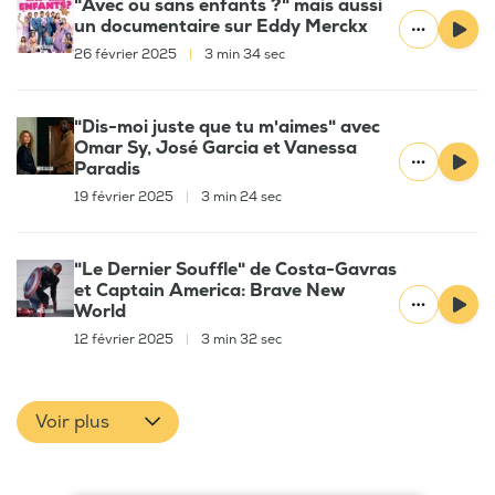
"Avec ou sans enfants ?" mais aussi
un documentaire sur Eddy Merckx
26 février 2025
|
3 min 34 sec
"Dis-moi juste que tu m'aimes" avec
Omar Sy, José Garcia et Vanessa
Paradis
19 février 2025
|
3 min 24 sec
"Le Dernier Souffle" de Costa-Gavras
et Captain America: Brave New
World
12 février 2025
|
3 min 32 sec
Voir plus