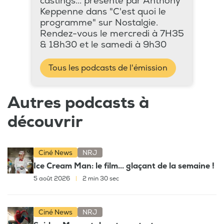
castings... présenté par Anthony
Keppenne dans "C'est quoi le
programme" sur Nostalgie.
Rendez-vous le mercredi à 7H35
& 18h30 et le samedi à 9h30
Tous les podcasts de l'émission
Autres podcasts à
découvrir
Ciné News
NRJ
Ice Cream Man: le film... glaçant de la semaine !
5 août 2026
|
2 min 30 sec
Ciné News
NRJ