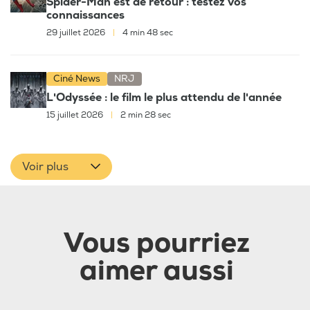
Spider-Man est de retour : testez vos
connaissances
29 juillet 2026
|
4 min 48 sec
Ciné News
NRJ
L'Odyssée : le film le plus attendu de l'année
15 juillet 2026
|
2 min 28 sec
Voir plus
Vous pourriez
aimer aussi