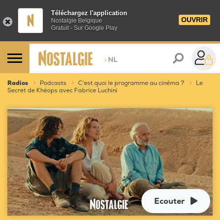
Téléchargez l'application
OUVRIR
Nostalgie Belgique
Gratuit - Sur Google Play
>
NL
Radios
Podcasts
C'est quoi le programme au cinéma ?
Le
Secret de Khéops avec Fabrice Luchini
Ecouter