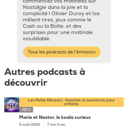
commencez vos matinées sur
Nostalgie dans la joie et la
complicité ! Olivier Duroy et Isa
mêlent rires, jeux comme le
Cash ou la Boîte, et des
surprises pour une matinale
inoubliable.
Tous les podcasts de l'émission
Autres podcasts à
découvrir
Les Petits Rêveurs : histoires et aventures pour
enfants
NRJ
Marie et Nestor, le koala curieux
5 août 2026
|
7 min 3 sec