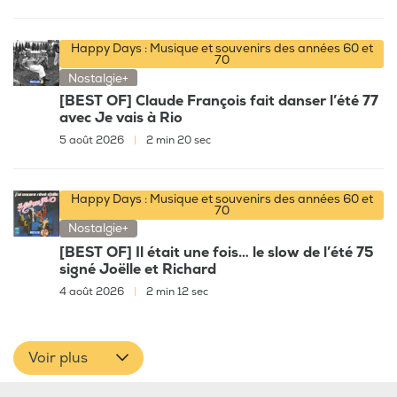
Happy Days : Musique et souvenirs des années 60 et
70
Nostalgie+
[BEST OF] Claude François fait danser l’été 77
avec Je vais à Rio
5 août 2026
|
2 min 20 sec
Happy Days : Musique et souvenirs des années 60 et
70
Nostalgie+
[BEST OF] Il était une fois… le slow de l’été 75
signé Joëlle et Richard
4 août 2026
|
2 min 12 sec
Voir plus