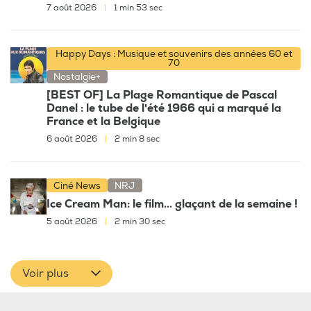
7 août 2026
|
1 min 53 sec
Happy Days : Musique et souvenirs des années 60 et
70
Nostalgie+
[BEST OF] La Plage Romantique de Pascal
Danel : le tube de l'été 1966 qui a marqué la
France et la Belgique
6 août 2026
|
2 min 8 sec
Ciné News
NRJ
Ice Cream Man: le film... glaçant de la semaine !
5 août 2026
|
2 min 30 sec
Voir plus