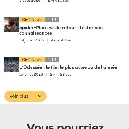
5 août 2026
|
2 min 30 sec
Ciné News
NRJ
Spider-Man est de retour : testez vos
connaissances
29 juillet 2026
|
4 min 48 sec
Ciné News
NRJ
L'Odyssée : le film le plus attendu de l'année
15 juillet 2026
|
2 min 28 sec
Voir plus
Vous pourriez