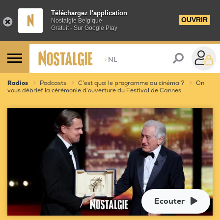
Téléchargez l'application
OUVRIR
Nostalgie Belgique
Gratuit - Sur Google Play
>
NL
Radios
Podcasts
C'est quoi le programme au cinéma ?
On
vous débrief la cérémonie d'ouverture du Festival de Cannes
Ecouter