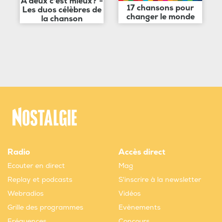
A deux c'est mieux? -
17 chansons pour
Les duos célèbres de
changer le monde
la chanson
Radio
Accès direct
Ecouter en direct
Mag
Replay et podcasts
S'inscrire à la newsletter
Webradios
Vidéos
Grille des programmes
Evènements
Fréquences
Concours