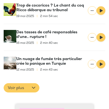
Trop de cocoricos ? Le chant du coq
Ricco débarque au tribunal
19 mai 2025
|
2 min 54 sec
Des tasses de café responsables
d'une.. rupture !
16 mai 2025
|
2 min 40 sec
Un nuage de fumée très particulier
crée la panique en Turquie
12 mai 2025
|
2 min 43 sec
Voir plus