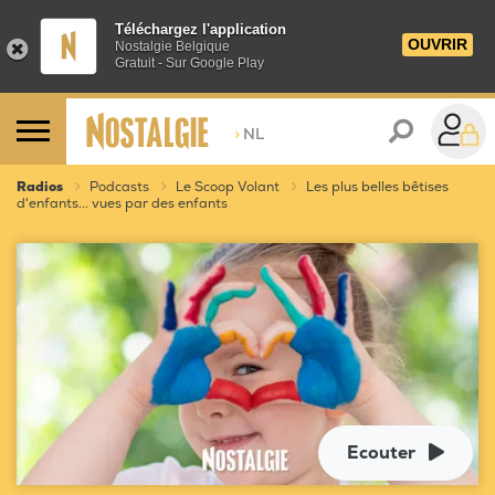
Téléchargez l'application
OUVRIR
Nostalgie Belgique
Gratuit - Sur Google Play
>
NL
Radios
Podcasts
Le Scoop Volant
Les plus belles bêtises
d'enfants... vues par des enfants
Ecouter