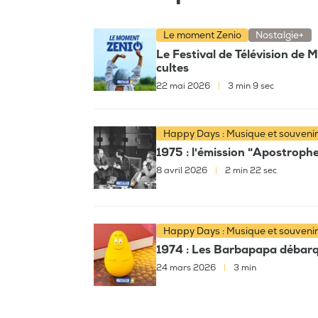
Le moment Zenio
Nostalgie+
Le Festival de Télévision de 
cultes
22 mai 2026
|
3 min 9 sec
Happy Days : Musique et souveni
1975 : l'émission "Apostroph
8 avril 2026
|
2 min 22 sec
Happy Days : Musique et souveni
1974 : Les Barbapapa débarqu
24 mars 2026
|
3 min