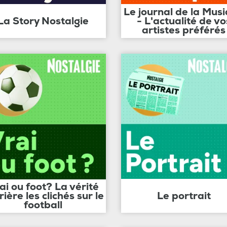
Le journal de la Mus
La Story Nostalgie
- L'actualité de vo
artistes préférés
ai ou foot? La vérité
rière les clichés sur le
Le portrait
football