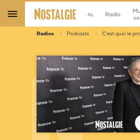
Mu
Radio
>
NL
so
Radios
Podcasts
C'est quoi le 