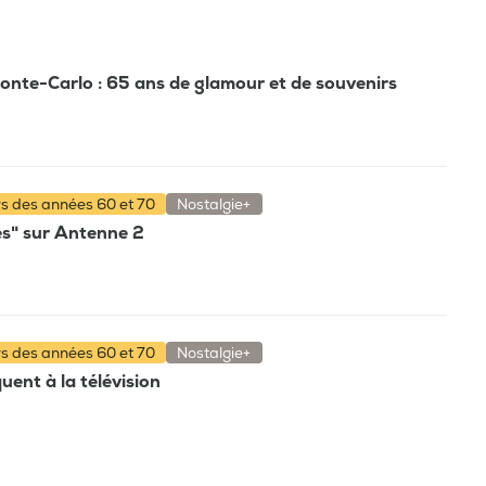
Monte-Carlo : 65 ans de glamour et de souvenirs
rs des années 60 et 70
Nostalgie+
es" sur Antenne 2
rs des années 60 et 70
Nostalgie+
ent à la télévision