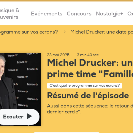
sique &
Evénements
Concours
Nostalgie+
Q
uvenirs
programme sur vos écrans?
Michel Drucker: une date po
23 mai 2025
|
3 min 40 sec
Michel Drucker: un
prime time "Famill
C'est quoi le programme sur vos écrans?
Résumé de l'épisode
Aussi dans cette séquence: le retour d
dernier cercle".
Ecouter