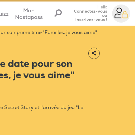
Hello
Mon
Connectez-vous
uizz
ou
Nostapass
inscrivez-vous !
ur son prime time "Familles, je vous aime"
e date pour son
es, je vous aime"
e Secret Story et l'arrivée du jeu "Le