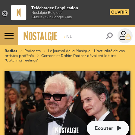
Téléchargez l'application
OUVRIR
Nostalgie Belgique
Gratuit - Sur Google Play
>
NL
Radios
Podcasts
Le journal de la Musique - L'actualité de vos
artistes préférés
Cerrone et Rahim Redcar dévoilent le titre
"Catching Feelings"
Ecouter