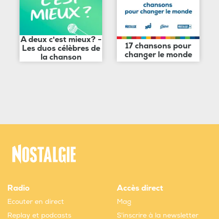
A deux c'est mieux? -
17 chansons pour
Les duos célèbres de
changer le monde
la chanson
Radio
Accès direct
Ecouter en direct
Mag
Replay et podcasts
S'inscrire à la newsletter