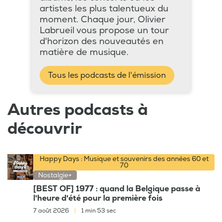
artistes les plus talentueux du
moment. Chaque jour, Olivier
Labrueil vous propose un tour
d'horizon des nouveautés en
matière de musique.
Tous les podcasts de l'émission
Autres podcasts à
découvrir
Happy Days : Musique et souvenirs des années 60 et
70
Nostalgie+
[BEST OF] 1977 : quand la Belgique passe à
l'heure d'été pour la première fois
7 août 2026
|
1 min 53 sec