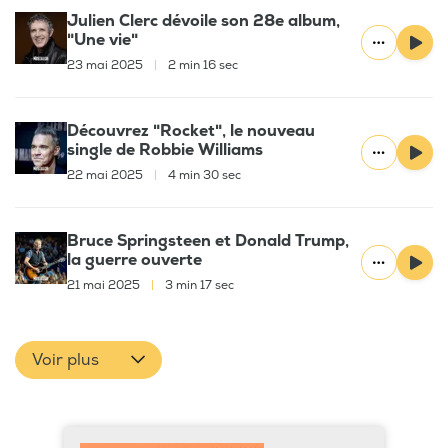
Julien Clerc dévoile son 28e album,
"Une vie"
23 mai 2025
|
2 min 16 sec
Découvrez "Rocket", le nouveau
single de Robbie Williams
22 mai 2025
|
4 min 30 sec
Bruce Springsteen et Donald Trump,
la guerre ouverte
21 mai 2025
|
3 min 17 sec
Voir plus