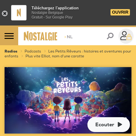
Téléchargez l'application
OUVRIR
Nostalgie Belgique
Gratuit - Sur Google Play
>
NL
Radios
Podcasts
Les Petits Rêveurs : histoires et aventures pour
enfants
Plus vite Elliot, nom d'une carotte
Ecouter