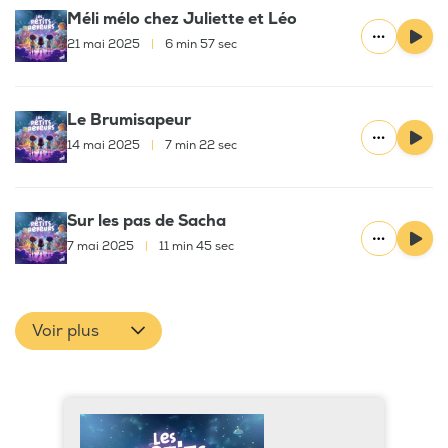
Méli mélo chez Juliette et Léo
21 mai 2025
|
6 min 57 sec
Le Brumisapeur
14 mai 2025
|
7 min 22 sec
Sur les pas de Sacha
7 mai 2025
|
11 min 45 sec
Voir plus