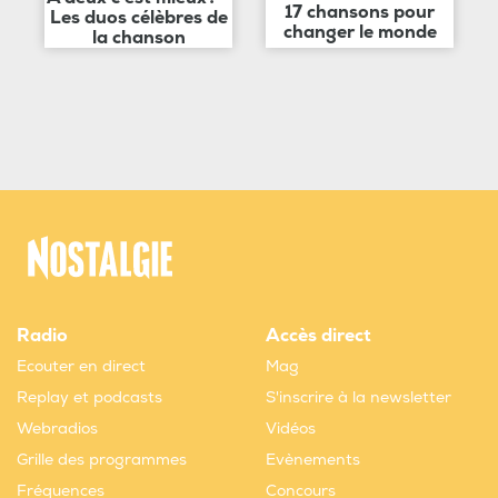
17 chansons pour
Les duos célèbres de
changer le monde
la chanson
Radio
Accès direct
Ecouter en direct
Mag
Replay et podcasts
S'inscrire à la newsletter
Webradios
Vidéos
Grille des programmes
Evènements
Fréquences
Concours