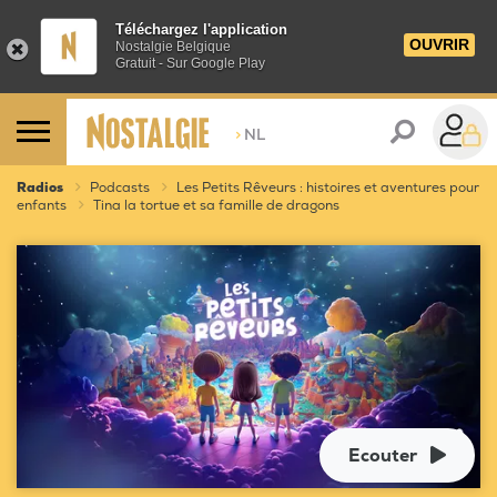
Téléchargez l'application
OUVRIR
Nostalgie Belgique
Gratuit - Sur Google Play
>
NL
Radios
Podcasts
Les Petits Rêveurs : histoires et aventures pour
enfants
Tina la tortue et sa famille de dragons
Ecouter