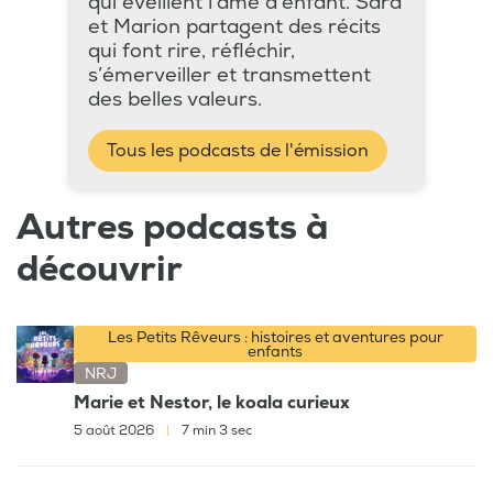
qui éveillent l’âme d’enfant. Sara
et Marion partagent des récits
qui font rire, réfléchir,
s’émerveiller et transmettent
des belles valeurs.
Tous les podcasts de l'émission
Autres podcasts à
découvrir
Les Petits Rêveurs : histoires et aventures pour
enfants
NRJ
Marie et Nestor, le koala curieux
5 août 2026
|
7 min 3 sec