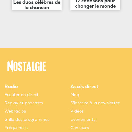
17 chansons pour
Les duos célèbres de
changer le monde
la chanson
Radio
Accès direct
Ecouter en direct
Mag
Replay et podcasts
S'inscrire à la newsletter
Webradios
Vidéos
Grille des programmes
Evènements
Fréquences
Concours