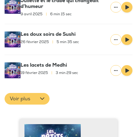
Juliette et le crabe qui changeait
d’humeur
9 avril 2025
|
6 min 15 sec
Les doux soirs de Sushi
26 février 2025
|
5 min 35 sec
Les lacets de Medhi
19 février 2025
|
3 min 29 sec
Voir plus