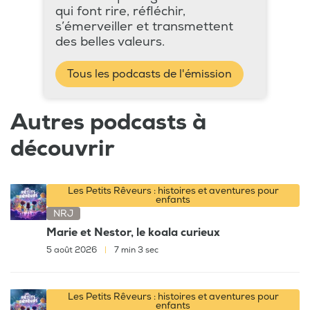
qui font rire, réfléchir,
s’émerveiller et transmettent
des belles valeurs.
Tous les podcasts de l'émission
Autres podcasts à
découvrir
Les Petits Rêveurs : histoires et aventures pour
enfants
NRJ
Marie et Nestor, le koala curieux
5 août 2026
|
7 min 3 sec
Les Petits Rêveurs : histoires et aventures pour
enfants