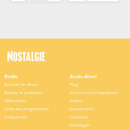
Radio
Accès direct
Ecouter en direct
Mag
Replay et podcasts
S'inscrire à la newsletter
Webradios
Vidéos
Grille des programmes
Evènements
Fréquences
Concours
Nostalgie+