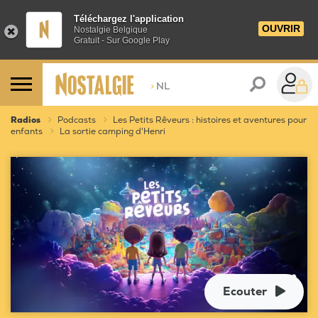
Téléchargez l'application
OUVRIR
Nostalgie Belgique
Gratuit - Sur Google Play
>
NL
Radios
Podcasts
Les Petits Rêveurs : histoires et aventures pour
enfants
La sortie camping d'Henri
Ecouter