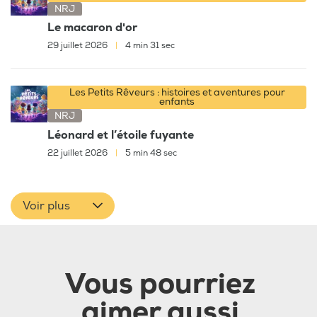
NRJ
Le macaron d'or
29 juillet 2026
|
4 min 31 sec
Les Petits Rêveurs : histoires et aventures pour
enfants
NRJ
Léonard et l’étoile fuyante
22 juillet 2026
|
5 min 48 sec
Voir plus
Vous pourriez
aimer aussi