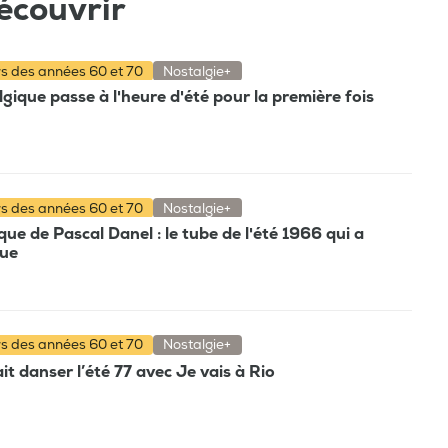
écouvrir
rs des années 60 et 70
Nostalgie+
gique passe à l'heure d'été pour la première fois
rs des années 60 et 70
Nostalgie+
e de Pascal Danel : le tube de l'été 1966 qui a
que
rs des années 60 et 70
Nostalgie+
t danser l’été 77 avec Je vais à Rio