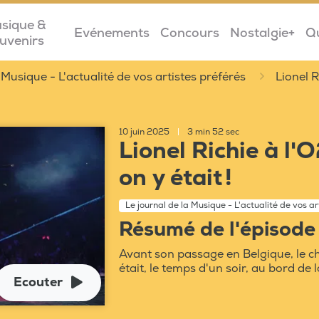
sique &
Evénements
Concours
Nostalgie+
Q
uvenirs
 Musique - L'actualité de vos artistes préférés
Lionel R
10 juin 2025
|
3 min 52 sec
Lionel Richie à l'
on y était !
Le journal de la Musique - L'actualité de vos ar
Résumé de l'épisode
Avant son passage en Belgique, le c
était, le temps d'un soir, au bord de 
Ecouter