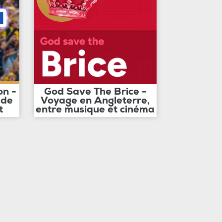
on -
God Save The Brice -
 de
Voyage en Angleterre,
t
entre musique et cinéma