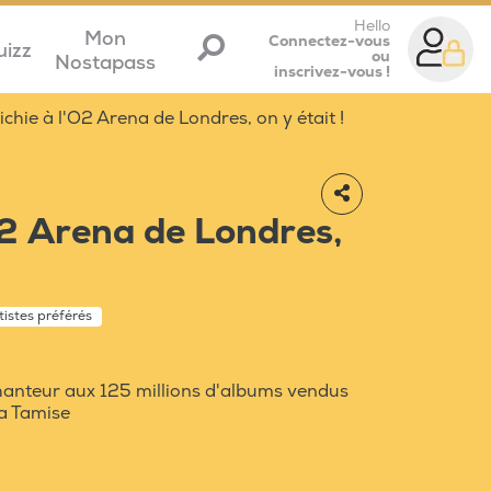
Hello
Mon
Connectez-vous
uizz
ou
Nostapass
inscrivez-vous !
ichie à l'O2 Arena de Londres, on y était !
O2 Arena de Londres,
tistes préférés
hanteur aux 125 millions d'albums vendus
la Tamise