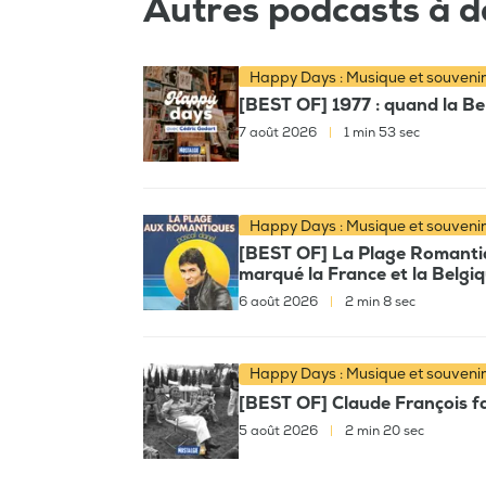
Autres podcasts à d
Happy Days : Musique et souveni
[BEST OF] 1977 : quand la Bel
7 août 2026
|
1 min 53 sec
Happy Days : Musique et souveni
[BEST OF] La Plage Romantiqu
marqué la France et la Belgi
6 août 2026
|
2 min 8 sec
Happy Days : Musique et souveni
[BEST OF] Claude François fai
5 août 2026
|
2 min 20 sec