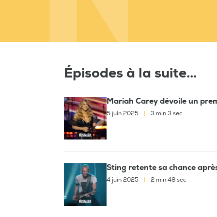
Épisodes à la suite...
Mariah Carey dévoile un prem
5 juin 2025
|
3 min 3 sec
Sting retente sa chance après
4 juin 2025
|
2 min 48 sec