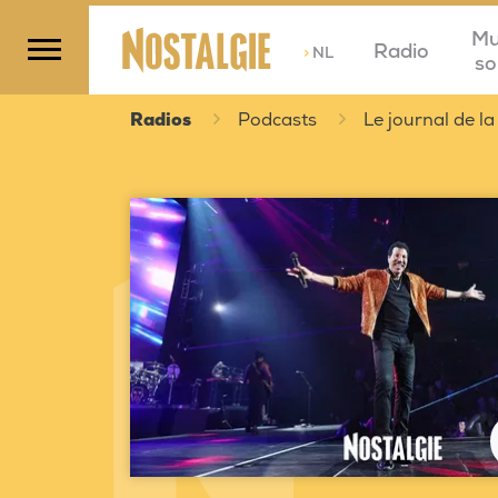
Mu
Radio
>
NL
so
Radios
Podcasts
Le journal de la