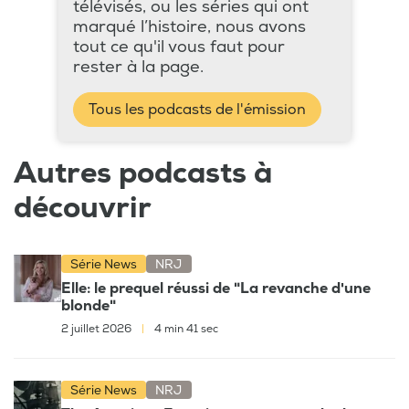
télévisés, ou les séries qui ont
marqué l’histoire, nous avons
tout ce qu'il vous faut pour
rester à la page.
Tous les podcasts de l'émission
Autres podcasts à
découvrir
Série News
NRJ
Elle: le prequel réussi de "La revanche d'une
blonde"
2 juillet 2026
|
4 min 41 sec
Série News
NRJ