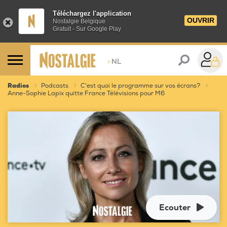
Téléchargez l'application
OUVRIR
Nostalgie Belgique
Gratuit - Sur Google Play
>
NL
Radios
Podcasts
C'est quoi le programme sur vos écrans?
Anne-Sophie Lapix quitte France Télévisions pour M6
Ecouter