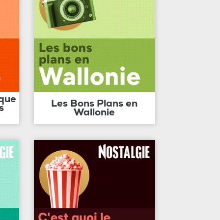
ique
Les Bons Plans en
s
Wallonie