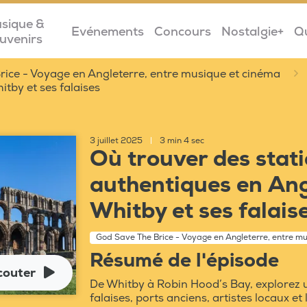
sique &
Evénements
Concours
Nostalgie+
Q
uvenirs
ice - Voyage en Angleterre, entre musique et cinéma
tby et ses falaises
3 juillet 2025
|
3 min 4 sec
Où trouver des stat
authentiques en An
Whitby et ses falais
God Save The Brice - Voyage en Angleterre, entre m
Résumé de l'épisode
couter
De Whitby à Robin Hood’s Bay, explorez u
falaises, ports anciens, artistes locaux et 