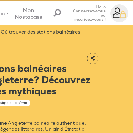
Hello
Mon
Connectez-vous
uizz
ou
Nostapass
inscrivez-vous !
Où trouver des stations balnéaires
ions balnéaires
gleterre? Découvrez
es mythiques
usique et cinéma
ne Angleterre balnéaire authentique :
légendes littéraires. Un air d’Étretat à