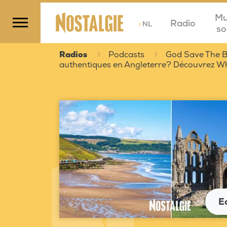
Mu
Radio
>
NL
so
Radios
Podcasts
God Save The Br
authentiques en Angleterre? Découvrez Whi
E