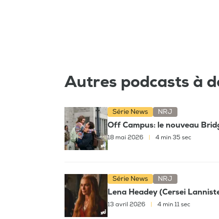
Autres podcasts à d
Série News
NRJ
Off Campus: le nouveau Bridg
18 mai 2026
|
4 min 35 sec
Série News
NRJ
Lena Headey (Cersei Lannister
13 avril 2026
|
4 min 11 sec