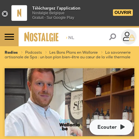
Téléchargez l'application
OUVRIR
Nostalgie Belgique
Gratuit - Sur Google Play
>
NL
Radios
Podcasts
Les Bons Plans en Wallonie
La savonnerie
artisanale de Spa : un bon plan bien-être au cœur de la ville thermale
Ecouter