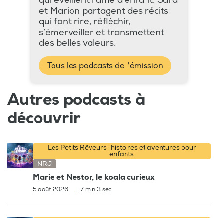
qui éveillent l’âme d’enfant. Sara
et Marion partagent des récits
qui font rire, réfléchir,
s’émerveiller et transmettent
des belles valeurs.
Tous les podcasts de l'émission
Autres podcasts à
découvrir
Les Petits Rêveurs : histoires et aventures pour
enfants
NRJ
Marie et Nestor, le koala curieux
5 août 2026
|
7 min 3 sec