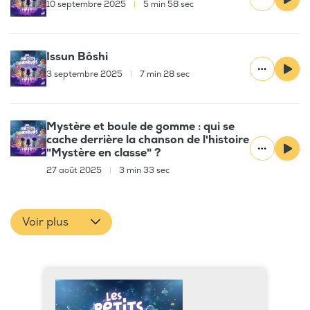
10 septembre 2025
|
5 min 58 sec
Issun Bôshi
3 septembre 2025
|
7 min 28 sec
Mystère et boule de gomme : qui se
cache derrière la chanson de l'histoire
"Mystère en classe" ?
27 août 2025
|
3 min 33 sec
Voir plus