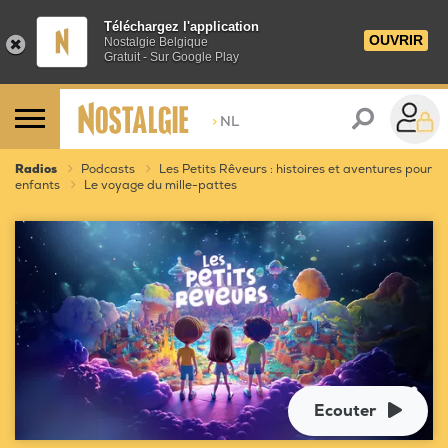
Téléchargez l'application
OUVRIR
Nostalgie Belgique
Gratuit - Sur Google Play
>
NL
Radios
Podcasts
Les Petits Rêveurs : histoires et aventures pour
enfants
Le voyage du mille-pattes
Ecouter