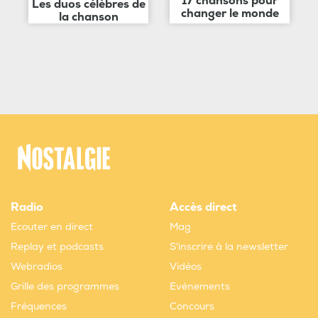
17 chansons pour
Les duos célèbres de
changer le monde
la chanson
Radio
Accès direct
Ecouter en direct
Mag
Replay et podcasts
S'inscrire à la newsletter
Webradios
Vidéos
Grille des programmes
Evènements
Fréquences
Concours