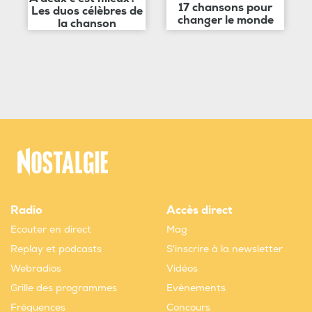
17 chansons pour
Les duos célèbres de
changer le monde
la chanson
Radio
Accès direct
Ecouter en direct
Mag
Replay et podcasts
S'inscrire à la newsletter
Webradios
Vidéos
Grille des programmes
Evènements
Fréquences
Concours