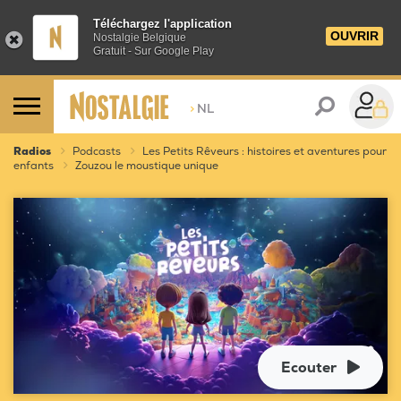
Téléchargez l'application
OUVRIR
Nostalgie Belgique
Gratuit - Sur Google Play
>
NL
Radios
Podcasts
Les Petits Rêveurs : histoires et aventures pour
enfants
Zouzou le moustique unique
Ecouter