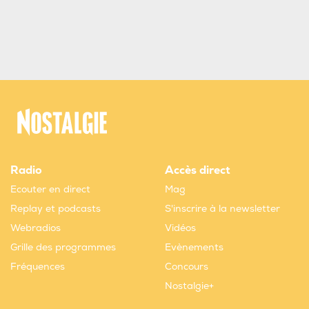
Radio
Accès direct
Ecouter en direct
Mag
Replay et podcasts
S'inscrire à la newsletter
Webradios
Vidéos
Grille des programmes
Evènements
Fréquences
Concours
Nostalgie+