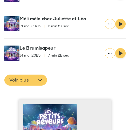
Méli mélo chez Juliette et Léo
21 mai 2025
|
6 min 57 sec
Le Brumisapeur
14 mai 2025
|
7 min 22 sec
Voir plus