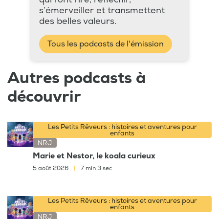
s’émerveiller et transmettent
des belles valeurs.
Tous les podcasts de l'émission
Autres podcasts à
découvrir
Les Petits Rêveurs : histoires et aventures pour
enfants
NRJ
Marie et Nestor, le koala curieux
5 août 2026
|
7 min 3 sec
Les Petits Rêveurs : histoires et aventures pour
enfants
NRJ