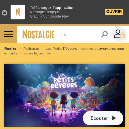
Téléchargez l'application
OUVRIR
Nostalgie Belgique
Gratuit - Sur Google Play
>
NL
Radios
Podcasts
Les Petits Rêveurs : histoires et aventures pour
enfants
Jules le jardinier
Ecouter