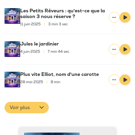
Les Petits Rêveurs : qu'est-ce que la
saison 3 nous réserve ?
11 juin 2025
|
3 min 3 sec
Jules le jardinier
4 juin 2025
|
7 min 44 sec
Plus vite Elliot, nom d'une carotte
28 mai 2025
|
8 min
Voir plus