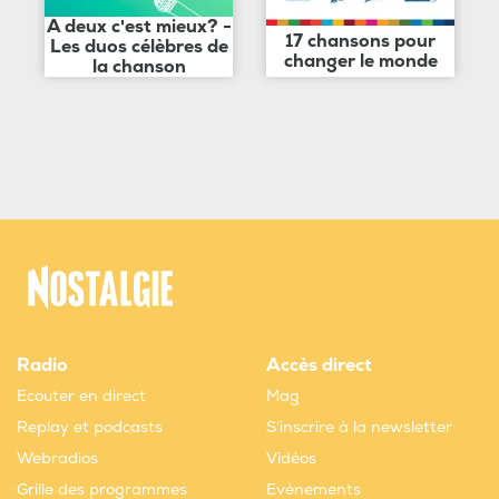
A deux c'est mieux? -
17 chansons pour
Les duos célèbres de
changer le monde
la chanson
Radio
Accès direct
Ecouter en direct
Mag
Replay et podcasts
S'inscrire à la newsletter
Webradios
Vidéos
Grille des programmes
Evènements