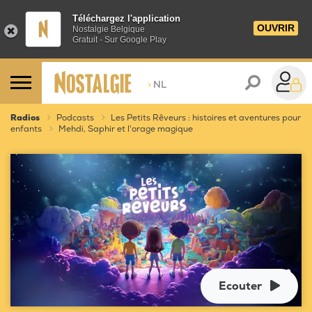
Téléchargez l'application
OUVRIR
Nostalgie Belgique
Gratuit - Sur Google Play
>
NL
Radios
Podcasts
Les Petits Rêveurs : histoires et aventures pour
enfants
Mehdi, Saphir et l'orage magique
Ecouter