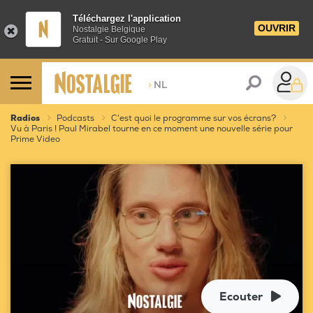
Téléchargez l'application
OUVRIR
Nostalgie Belgique
Gratuit - Sur Google Play
>
NL
Radios
Podcasts
C'est quoi le programme sur vos écrans?
Vu à Paris ! Paul Mirabel tourne en ce moment une nouvelle série pour
Prime Video
Ecouter