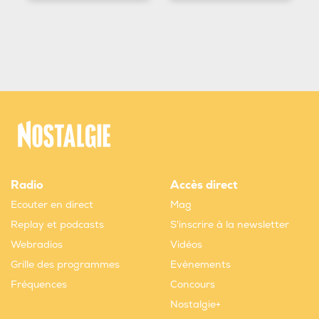
Radio
Accès direct
Ecouter en direct
Mag
Replay et podcasts
S'inscrire à la newsletter
Webradios
Vidéos
Grille des programmes
Evènements
Fréquences
Concours
Nostalgie+