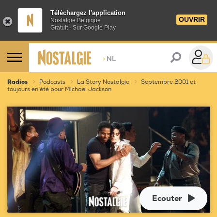
Téléchargez l'application
OUVRIR
Nostalgie Belgique
Gratuit - Sur Google Play
>
NL
Radios
Podcasts
La Story Nostalgie
Septembre 2001 et
toujours en été pour Michael Jackson
Ecouter