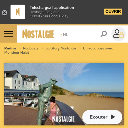
Téléchargez l'application
OUVRIR
Nostalgie Belgique
Gratuit - Sur Google Play
>
NL
Radios
Podcasts
La Story Nostalgie
En vacances avec
Monsieur Hulot
Ecouter