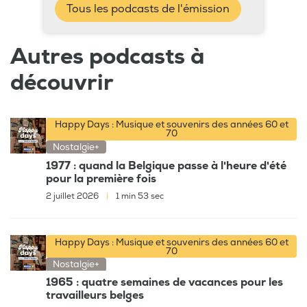
Tous les podcasts de l'émission
Autres podcasts à
découvrir
Happy Days : Musique et souvenirs des années 60 et
70
Nostalgie+
1977 : quand la Belgique passe à l'heure d'été
pour la première fois
2 juillet 2026
|
1 min 53 sec
Happy Days : Musique et souvenirs des années 60 et
70
Nostalgie+
1965 : quatre semaines de vacances pour les
travailleurs belges